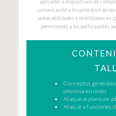
aplicadas a dispositivos de comunic
comunicación y los principios genera
vulnerabilidades y debilidades en l
permitiendo a los participantes ap
CONTENI
TAL
Conceptos generales 
ofensiva en redes
Ataque al plano de a
Ataque a funciones d