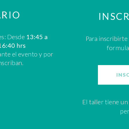
RIO
INSC
es: Desde
13:45 a
Para inscribirt
16:40 hrs
formula
rante el evento y por
nscriban.
INS
El taller tiene u
per