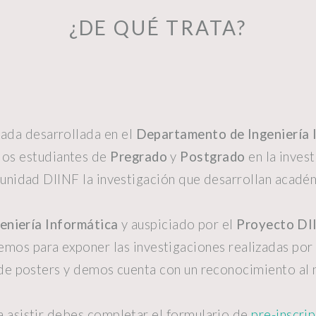
¿DE QUÉ TRATA?
cada desarrollada en el
Departamento de Ingeniería 
los estudiantes de
Pregrado
y
Postgrado
en la invest
munidad DIINF la investigación que desarrollan acadé
niería Informática
y auspiciado por el
Proyecto D
emos para exponer las investigaciones realizadas por
de posters y demos cuenta con un reconocimiento al
a asistir debes completar el formulario de
pre-inscri