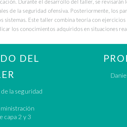
ación. Durante el desarrollo del taller, se revisarán
les de la seguridad ofensiva. Posteriormente, los par
os sistemas. Este taller combina teoría con ejercicios
licar los conocimientos adquiridos en situaciones re
DO DEL
PRO
LER
Danie
de la seguridad
dministración
e capa 2 y 3